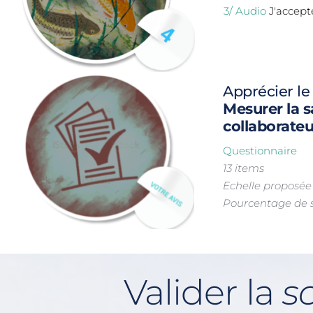
3/ Audio
 J'accep
Apprécier le
Mesurer la sa
collaborateu
Questionnaire 
13 items
Echelle proposée
Pourcentage de s
Valider la 
so