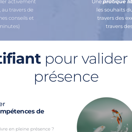
ller activement 
Une 
pratique li
au travers de 
les souhaits d
es conseils et 
travers des exe
 minutes)
travers des
ifiant
 pour valider 
présence
er
ompétences de 
ivre en pleine présence ?