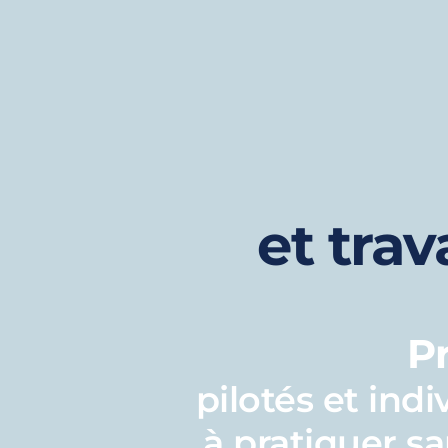
et trav
P
pilotés et indi
à pratiquer s