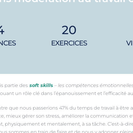
4
20
NCES
EXERCICES
V
is partie des
soft skill
s
 – 
les compétences émotionnelles
 jouant un rôle clé dans l’épanouissement et l’efficacité au
tre que nous passerions 47% du temps de travail à être
ce, mieux gérer son stress, améliorer la communication et 
t, physiquement et mentalement, à sa tâche. C’est-à-dire ê
us sommes en train de faire et de nous y adonner plei