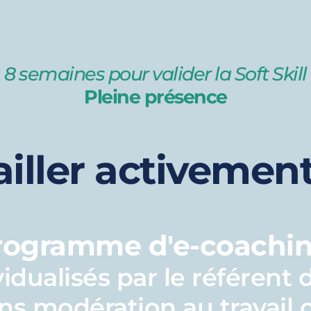
8 semaines pour valider la Soft Skill
Pleine présence
ailler activemen
rogramme d'e-coachin
vidualisés par le référent d
ans modération au travail 