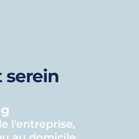
t serein
g 
e l'entreprise, 
ou au domicile