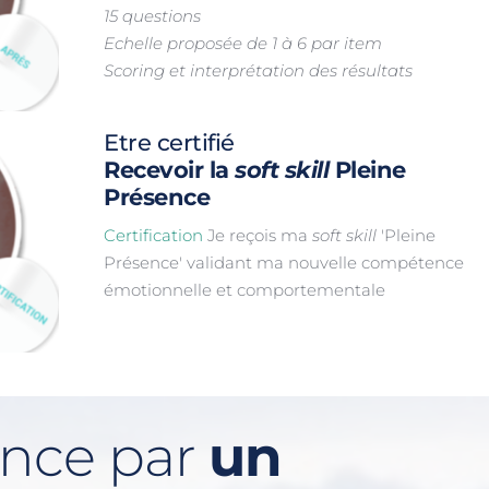
15 questions
Echelle proposée de 1 à 6 par item
Scoring et interprétation des résultats
Etre certifié
Recevoir la 
soft skill
 Pleine 
Présence
Certification 
Je reçois ma 
soft skill
 'Pleine 
Présence' validant ma nouvelle compétence 
émotionnelle et comportementale
nce par 
un 