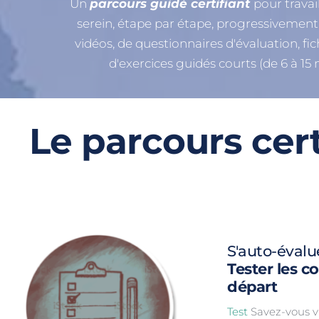
Un 
parcours guidé certifiant 
pour travai
serein, étape par étape, progressivement, 
vidéos, de questionnaires d'évaluation, fich
d'exercices guidés courts (de 6 à 15
Le parcours cert
S'auto-évalu
Tester les c
départ
Test
 Savez-vous v