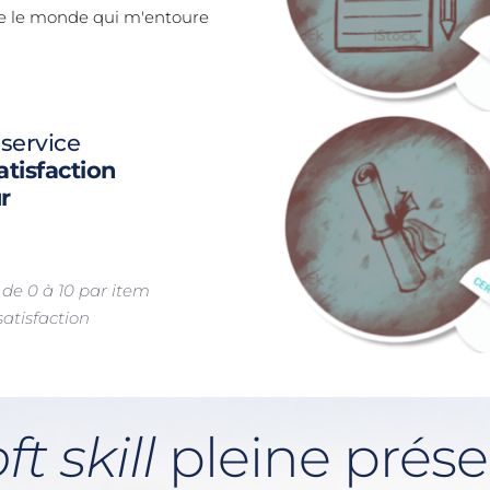
te le monde qui m'entoure
 service
tisfaction 
r
 de 0 à 10 par item
atisfaction
ft skill 
pleine prése