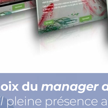
oix du 
manager d
l
 pleine présence a