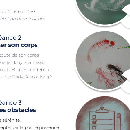
de 1 à 6 par item
rétation des résultats
séance 2
ter son corps
écoute de son corps
que le Body Scan assis
ique le Body Scan debout
ique le Body Scan allongé 
séance 3
es obstacles
a sérénité
cepte par la pleine présence