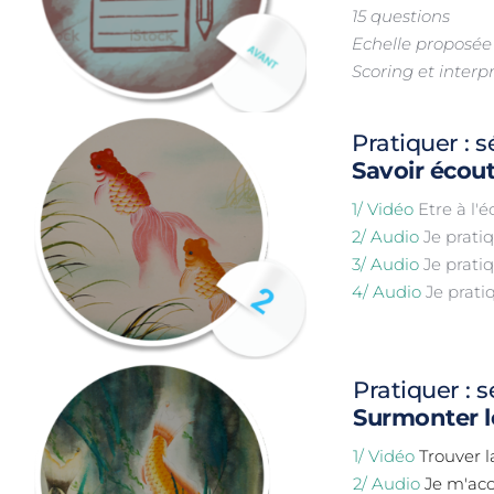
15 questions
Echelle proposée 
Scoring et interp
Pratiquer : 
Savoir écou
1/ Vidéo
 Etre à l'
2/ Audio
 Je prati
3/ Audio
 Je prat
4/ Audio
 Je prat
Pratiquer : 
Surmonter l
1/ Vidéo
 Trouver l
2/ Audio
 Je m'ac