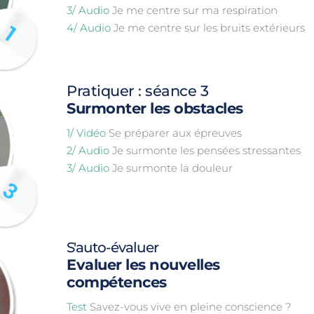
3/ Audio 
Je me centre sur ma respiration
4/ Audio 
Je me centre sur les bruits extérieurs 
Pratiquer : séance 3
Surmonter les obstacles
1/ Vidéo
 Se préparer aux épreuves
2/ Audio
 Je surmonte les pensées stressantes
3/ Audio 
Je surmonte la douleur
S'auto-évaluer
Evaluer les nouvelles 
compétences 
Test
 Savez-vous vive en pleine conscience ?